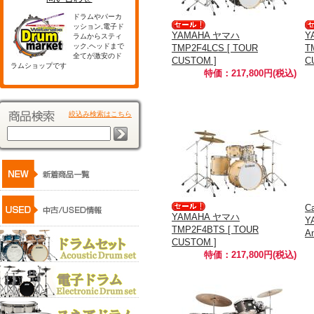
ドラムやパーカ
ッション,電子ド
YAMAHA ヤマハ
Y
ラムからスティ
ック,ヘッドまで
TMP2F4LCS [ TOUR
T
全てが激安のド
CUSTOM ]
C
ラムショップです
特価：217,800円(税込)
絞込み検索はこちら
C
YAMAHA ヤマハ
Y
TMP2F4BTS [ TOUR
An
CUSTOM ]
特価：217,800円(税込)