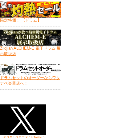
限定特価！ 【ドラム】
Zildjian ALCHEM-E 電子ドラム 展
示取扱店
ドラムセットのオーダーならワタ
ナベ楽器店へ！
→デジタルフロア X ( 旧Twitter
)