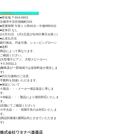
店舗情報はコチラをクリック
■所在地 〒604-0903
京都市中京区指物町326
■営業時間 午前１１時30分～午後8時00分
■定休日 なし
(12月31日、1月1日及び社内行事日を除く)
■お支払方法
銀行振込、代金引換、ショッピングローン
■送料
商品によって異なります。
ご確認ください。
(大型電子ピアノ、大型スピーカー）
￥5,500以上
(離島及び一部地域では追加料金が発生しま
す)
■代引引換時のご注意
手数料を別途いただきます。
■保証について
※新品・・・メーカー保証規定に準じま
す。
※B級品・・・製品により個別対応いたしま
す。
(店舗にてご確認ください)
※中古品・・・初期不良のみ対応いたしま
す。
(商品到着後1週間以内とさせていただきま
す)
株式会社ワタナベ楽器店