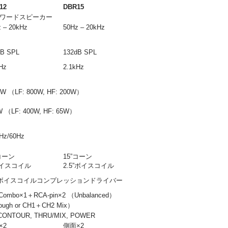
12
DBR15
パワードスピーカー
 – 20kHz
50Hz ‒ 20kHz
dB SPL
132dB SPL
Hz
2.1kHz
0W （LF: 800W, HF: 200W）
W （LF: 400W, HF: 65W）
0Hz/60Hz
”コーン
15”コーン
ボイスコイル
2.5”ボイスコイル
4”ボイスコイルコンプレッションドライバー
 Combo×1＋RCA-pin×2 （Unbalanced）
rough or CH1＋CH2 Mix）
D-CONTOUR, THRU/MIX, POWER
×2
側面×2