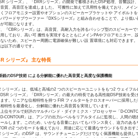
SR シリーズ」、「DXRシリーズ」の開発で蓄積されたDSP処理、音響設
高音質、高音圧を達成しました。 可搬性に加えて汎用性を備えており、メイ
なくフロアモニター設置やオプションのスピーカーブラケットや アイボルト
パワードサブウーファー『DXSシリーズ』と組み合わせることで、より低い
築が可能になります。
、『CBRシリーズ』は、高音質、高耐入力を誇るパッシブ型のスピーカーで
使用しており、高い可 搬性を実現するとともにメインPAやフロアモニター、
しないため、スピーカー周囲に電源確保が難しい設 置環境にも対応できます。
は以下の通りです。
BR シリーズ』 主な特長
新鋭のDSP技術 による分解能に優れた高音質と高度な保護機能
R シリーズ』は、低域と高域の2 つのスピーカーユニットをもつ2 ウェイ
DSR シリーズ」「DXRシリーズ」の最大の特長である高性能DSP技術を
ます。リニアな位相特性を持つ FIR フィルターをクロスオーバーに採用した独自の
位相特性を最適化し、分解能に優れた高音質を実現しています。
上位モデルで好評のマルチバンド・ダイナミクス・プロセッサー「D-CONTOUR （
D-CONTOUR」は、アンプの出力レベルをリアルタイムに監視し、人間の
ールします。このため、いかなる音量においてもバランス良く、迫力のあるサウ
ITOR の2 つのモードを備えており、用途に応じて最適なサウンドを引き出
R シリーズ』のDSP は、サウンドチューニングだけでなく保護機能も提供し