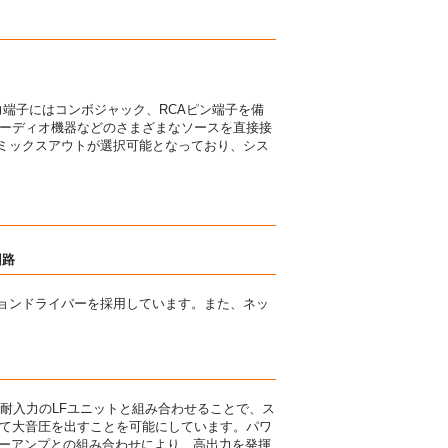
力端子にはコンボジャック、RCAピン端子を備
オーディオ機器などのさまざまなソースを直接接
2のミックスアウトが選択可能となっており、シス
回路
ションドライバーを採用しています。また、ネッ
高耐入力のLFユニットと組み合わせることで、ス
して大音圧を出すことを可能にしています。パワ
ワーアンプとの組み合わせにより、高出力を発揮