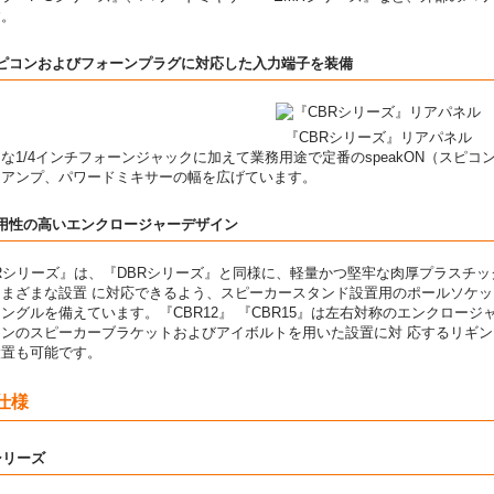
す。
スピコンおよびフォーンプラグに対応した入力端子を装備
『CBRシリーズ』リアパネル
な1/4インチフォーンジャックに加えて業務用途で定番のspeakON（スピ
ーアンプ、パワードミキサーの幅を広げています。
汎用性の高いエンクロージャーデザイン
Rシリーズ』は、『DBRシリーズ』と同様に、軽量かつ堅牢な肉厚プラスチ
まざまな設置 に対応できるよう、スピーカースタンド設置用のポールソケッ
ングルを備えています。『CBR12』 『CBR15』は左右対称のエンクロー
ョンのスピーカーブラケットおよびアイボルトを用いた設置に対 応するリギン
設置も可能です。
仕様
シリーズ