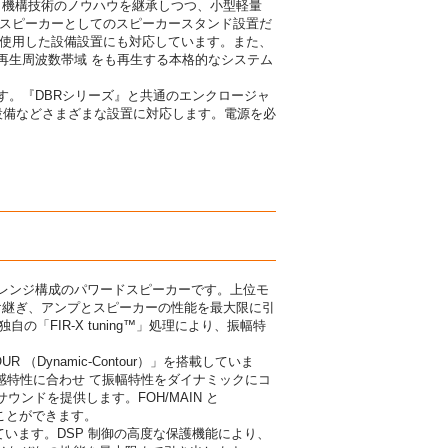
計、機構技術のノウハウを継承しつつ、小型軽量
ンスピーカーとしてのスピーカースタンド設置だ
を使用した設備設置にも対応しています。また、
再生周波数帯域 をも再生する本格的なシステム
す。『DBRシリーズ』と共通のエンクロージャ
設備などさまざまな設置に対応します。電源を必
フルレンジ構成のパワードスピーカーです。上位モ
受け継ぎ、アンプとスピーカーの性能を最大限に引
「FIR-X tuning™」処理により、振幅特
Dynamic-Contour）」を搭載していま
聴感特性に合わせ て振幅特性をダイナミックにコ
ンドを提供します。FOH/MAIN と
すことができます。
ています。DSP 制御の高度な保護機能により、