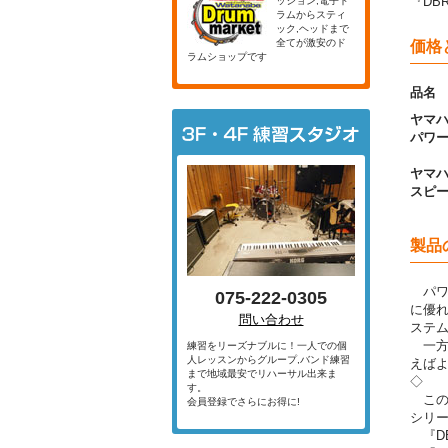
『DB
ッション,電子ド
ラムからスティ
ック,ヘッドまで
全てが激安のド
価格
ラムショップです
品名
ヤマ
パワ
ヤマ
スピ
製品
パワ
075-222-0305
に優
問い合わせ
ステ
一方
練習をリーズナブルに！一人での個
人レッスンからグループ,バンド練習
えば
まで地域最安でリハーサル出来ま
◇
す。
この
会員登録でさらにお得に!
シリ
『D