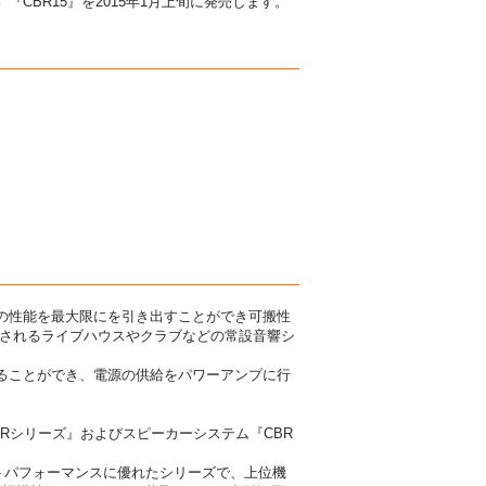
2』『CBR15』を2015年1月上旬に発売します。
の性能を最大限にを引き出すことができ可搬性
求されるライブハウスやクラブなどの常設音響シ
ることができ、電源の供給をパワーアンプに行
Rシリーズ』およびスピーカーシステム『CBR
トパフォーマンスに優れたシリーズで、上位機