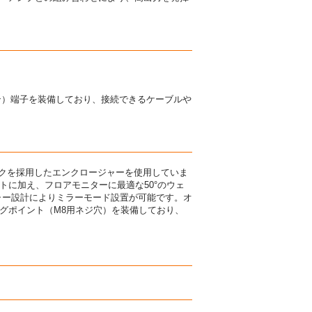
コン）端子を装備しており、接続できるケーブルや
ックを採用したエンクロージャーを使用していま
トに加え、フロアモニターに最適な50°のウェ
ジャー設計によりミラーモード設置が可能です。オ
グポイント（M8用ネジ穴）を装備しており、