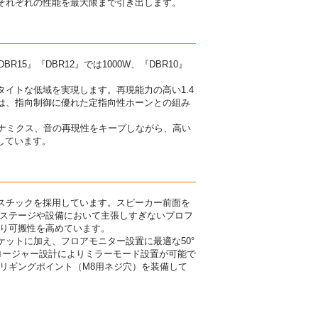
それぞれの性能を最大限まで引き出します。
15』『DBR12』では1000W、『DBR10』
イトな低域を実現します。再現能力の高い1.4
トは、指向制御に優れた定指向性ホーンとの組み
イナミクス、音の再現性をキープしながら、高い
現しています。
スチックを採用しています。スピーカー前面を
、ステージや設備において主張しすぎないプロフ
おり可搬性を高めています。
ットに加え、フロアモニター設置に最適な50°
クロージャー設計によりミラーモード設置が可能で
リギングポイント（M8用ネジ穴）を装備して