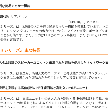
利な簡易ミキサー機能
『DBR10』リアパネル
Rシリーズ』は、2系統の入力を持つ簡易ミキサー機能を搭載しています。入
おり、ミキシン グコンソールの出力だけでなく、マイクや楽器、ポータブル
ことが可能です。また、出力はCH1とのパ ラレル接続、またはCH1とCH
の拡張も容易です。
BR シリーズ』 主な特長
カスタム設計のスピーカーユニットと厳選された部品を使用したネットワーク
BRシリーズ』は低歪み、高耐入力のウーファーと再現能力の高いコンプレッ
ーク回路には厳選された部品のみを使用しクリアな音質を実現しています。
音圧を実現する高信頼性のHF保護回路と高耐入力のLFユニット
Rシリーズ』は、高域ユニットへの過大入力を制限するHF保護回路を搭載。
カーユニット の破損やそれによるイベントの中断を心配することなく、安心
プ『P-Sシリーズ』、パワードミキサー 『EMXシリーズ』など、外部のパ