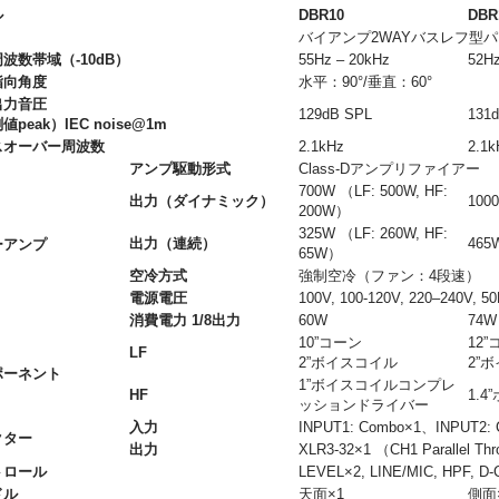
ル
DBR10
DBR
バイアンプ2WAYバスレフ型
波数帯域（-10dB）
55Hz ‒ 20kHz
52Hz
指向角度
水平：90°/垂直：60°
出力音圧
129dB SPL
131
peak）IEC noise@1m
スオーバー周波数
2.1kHz
2.1k
アンプ駆動形式
Class-Dアンプリファイアー
700W （LF: 500W, HF:
出力（ダイナミック）
100
200W）
325W （LF: 260W, HF:
出力（連続）
465
ーアンプ
65W）
空冷方式
強制空冷（ファン：4段速）
電源電圧
100V, 100-120V, 220–240V, 5
消費電力 1/8出力
60W
74W
10”コーン
12
LF
2”ボイスコイル
2”
ポーネント
1”ボイスコイルコンプレ
HF
1.
ッションドライバー
入力
INPUT1: Combo×1、INPUT2:
クター
出力
XLR3-32×1 （CH1 Parallel Th
トロール
LEVEL×2, LINE/MIC, HPF, 
ドル
天面×1
側面