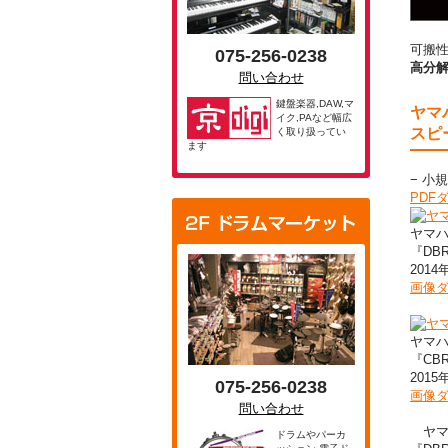
可搬
075-256-0238
高分
問い合わせ
鍵盤楽器,DAW,マ
ヤマ
イク,PAなど幅広
スピ
く取り扱ってい
ます
− 小
PDF
ヤマハ
『DB
201
画像
ヤマハ
『CB
201
075-256-0238
画像
問い合わせ
ヤマハ
ドラムやパーカ