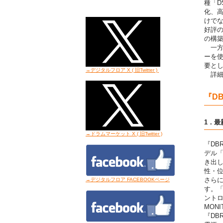
種「D
化、
けで
好評の
の構
一方
ーを
要と
→デジタルフロア X ( 旧Twitter
)
詳細
『D
1．最
→ドラムマーケット X ( 旧Twitter
)
『DB
デル「
き出し
性・
さらに
→デジタルフロア FACEBOOKページ
す。「
ントロ
MON
『DB