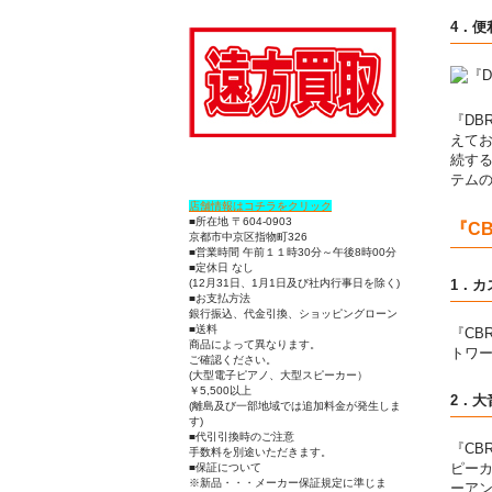
4．便
『DB
えて
続する
テム
店舗情報はコチラをクリック
■所在地 〒604-0903
『C
京都市中京区指物町326
■営業時間 午前１１時30分～午後8時00分
■定休日 なし
(12月31日、1月1日及び社内行事日を除く)
1．
■お支払方法
銀行振込、代金引換、ショッピングローン
■送料
『C
商品によって異なります。
トワ
ご確認ください。
(大型電子ピアノ、大型スピーカー）
￥5,500以上
2．大
(離島及び一部地域では追加料金が発生しま
す)
■代引引換時のご注意
『CB
手数料を別途いただきます。
ピー
■保証について
※新品・・・メーカー保証規定に準じま
ーアン