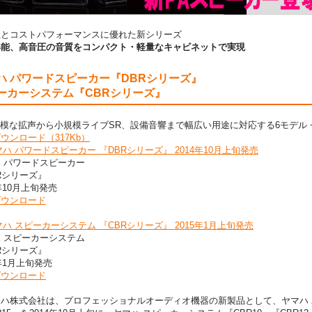
性とコストパフォーマンスに優れた新シリーズ
解能、高音圧の音質をコンパクト・軽量なキャビネットで実現
ハ パワードスピーカー『DBRシリーズ』
ーカーシステム『CBRシリーズ』
規模な拡声から小規模ライブSR、設備音響まで幅広い用途に対応する6モデル 
ダウンロード（317Kb）
 パワードスピーカー
Rシリーズ』
4年10月上旬発売
ダウンロード
 スピーカーシステム
Rシリーズ』
5年1月上旬発売
ダウンロード
株式会社は、プロフェッショナルオーディオ機器の新製品として、ヤマハ パワ