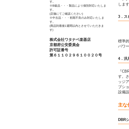
す。
しま
※B級品・・・製品により個別対応いたしま
す。
(店舗にてご確認ください)
3．
※中古品・・・初期不良のみ対応いたしま
す。
(商品到着後1週間以内とさせていただきま
す)
株式会社ワタナベ楽器店
標準的
京都府公安委員会
パワ
許可証番号
第６１１０２９６１００２０号
4．
『CB
す。さ
ッジア
プシ
設備
主な
DBR