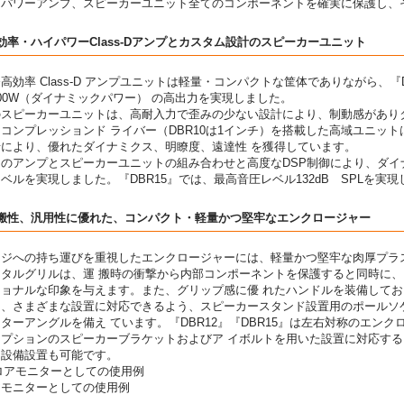
、パワーアンプ、スピーカーユニット全てのコンポーネントを確実に保護し、
効率・ハイパワーClass-Dアンプとカスタム設計のスピーカーユニット
高効率 Class-D アンプユニットは軽量・コンパクトな筐体でありながら、『DBR
00W（ダイナミックパワー） の高出力を実現しました。
スピーカーユニットは、高耐入力で歪みの少ない設計により、制動感がありタ
コンプレッションド ライバー（DBR10は1インチ）を搭載した高域ユニッ
せにより、優れたダイナミクス、明瞭度、遠達性 を獲得しています。
らのアンプとスピーカーユニットの組み合わせと高度なDSP制御により、ダ
ベルを実現しました。『DBR15』では、最高音圧レベル132dB SPLを実
可搬性、汎用性に優れた、コンパクト・軽量かつ堅牢なエンクロージャー
ージへの持ち運びを重視したエンクロージャーには、軽量かつ堅牢な肉厚プラ
メタルグリルは、運 搬時の衝撃から内部コンポーネントを保護すると同時に
ショナルな印象を与えます。また、グリップ感に優 れたハンドルを装備して
、さまざまな設置に対応できるよう、スピーカースタンド設置用のポールソケ
ターアングルを備え ています。『DBR12』『DBR15』は左右対称のエン
オプションのスピーカーブラケットおよびア イボルトを用いた設置に対応する
、設備設置も可能です。
アモニターとしての使用例