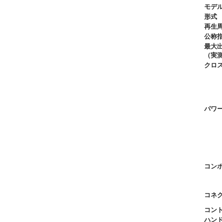
モデ
形式
再生周
公称
最大
（実測値
クロ
パワ
コン
コネ
コン
ハン