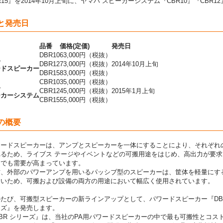
R15』を2014年10月上旬に、ヤマハ スピーカーシステム『CBR10』『CBR1
と発売日
品番
価格(定価)
発売日
DBR10
63,000円（税抜）
ハ
DBR12
73,000円（税抜）
2014年10月上旬
ードスピーカー
DBR15
83,000円（税抜）
CBR10
35,000円（税抜）
ハ
CBR12
45,000円（税抜）
2015年1月上旬
ーカーシステム
CBR15
55,000円（税抜）
の概要
ードスピーカーは、アンプとスピーカーを一体にすることにより、それぞれ
れるため、ライブス テージやイベントなどの可搬用途をはじめ、高出力が要
ムでも需要が高まっています。
、外部のパワーアンプを用いるパッシブ型のスピーカーは、筐体を軽量にす
よいため、可搬および設備の両方の用途において幅広く使用されています。
たび、可搬型スピーカーの新ラインアップとして、パワードスピーカー『DB
ーズ』を発売します。
BR シリーズ』は、当社のPA用パワードスピーカーの中で最も可搬性とコス