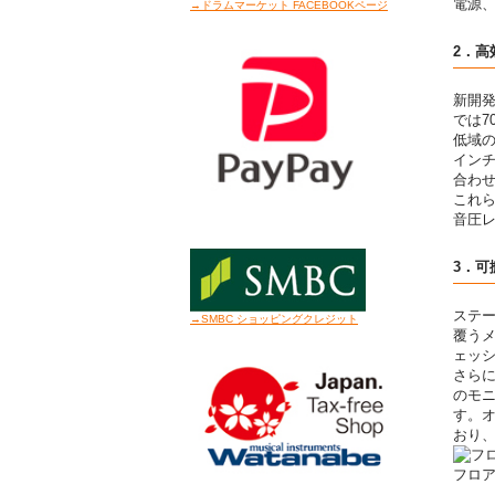
電源
→ドラムマーケット FACEBOOKページ
2．高
新開発
では7
低域の
インチ
合わ
これ
音圧レ
3．
ステ
→SMBC ショッピングクレジット
覆う
ェッ
さらに
のモニ
す。
おり
フロ