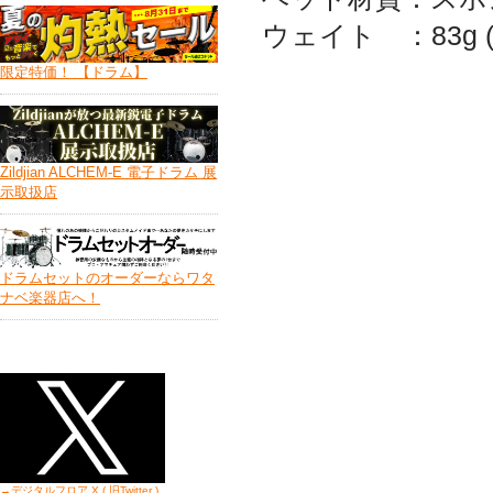
ウェイト ：83g (
限定特価！ 【ドラム】
Zildjian ALCHEM-E 電子ドラム 展
示取扱店
ドラムセットのオーダーならワタ
ナベ楽器店へ！
→デジタルフロア X ( 旧Twitter
)