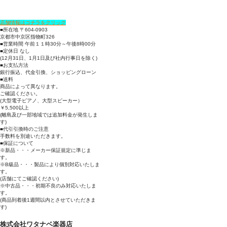
店舗情報はコチラをクリック
■所在地 〒604-0903
京都市中京区指物町326
■営業時間 午前１１時30分～午後8時00分
■定休日 なし
(12月31日、1月1日及び社内行事日を除く)
■お支払方法
銀行振込、代金引換、ショッピングローン
■送料
商品によって異なります。
ご確認ください。
(大型電子ピアノ、大型スピーカー）
￥5,500以上
(離島及び一部地域では追加料金が発生しま
す)
■代引引換時のご注意
手数料を別途いただきます。
■保証について
※新品・・・メーカー保証規定に準じま
す。
※B級品・・・製品により個別対応いたしま
す。
(店舗にてご確認ください)
※中古品・・・初期不良のみ対応いたしま
す。
(商品到着後1週間以内とさせていただきま
す)
株式会社ワタナベ楽器店