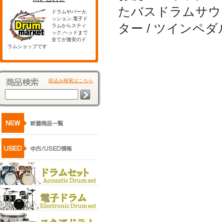
たバスドラムサウ
ドラムやパーカ
ッション,電子ド
ター / ツインペ
ラムからスティ
ック,ヘッドまで
全てが激安のド
ラムショップです
絞込み検索はこちら