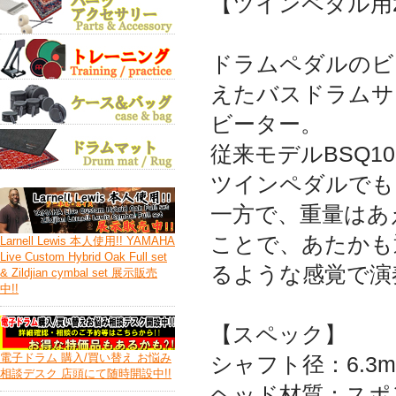
【ツインペダル用
ドラムペダルのビ
えたバスドラムサ
ビーター。
従来モデルBSQ
ツインペダルでも
一方で、重量はあ
ことで、あたかも
Larnell Lewis 本人使用!! YAMAHA
Live Custom Hybrid Oak Full set
るような感覚で演
& Zildjian cymbal set 展示販売
中!!
【スペック】
電子ドラム 購入/買い替え お悩み
シャフト径：6.3m
相談デスク 店頭にて随時開設中!!
ヘッド材質：スポ