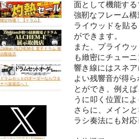
面として機能する
強靭なフレーム構
限定特価！ 【ドラム】
ライウッドを貼る
ができます。
また、プライウッ
Zildjian ALCHEM-E 電子ドラム 展
示取扱店
も緻密にチューニ
響き線にはスネア
よい残響音が得ら
ドラムセットのオーダーならワタ
ナベ楽器店へ！
とができ、例えば
うに叩く位置によ
さらに、メインと
ラシ奏法にも対応
→デジタルフロア X ( 旧Twitter
)