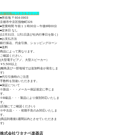
店舗情報はコチラをクリック
■所在地 〒604-0903
京都市中京区指物町326
■営業時間 午前１１時30分～午後8時00分
■定休日 なし
(12月31日、1月1日及び社内行事日を除く)
■お支払方法
銀行振込、代金引換、ショッピングローン
■送料
商品によって異なります。
ご確認ください。
(大型電子ピアノ、大型スピーカー）
￥5,500以上
(離島及び一部地域では追加料金が発生しま
す)
■代引引換時のご注意
手数料を別途いただきます。
■保証について
※新品・・・メーカー保証規定に準じま
す。
※B級品・・・製品により個別対応いたしま
す。
(店舗にてご確認ください)
※中古品・・・初期不良のみ対応いたしま
す。
(商品到着後1週間以内とさせていただきま
す)
株式会社ワタナベ楽器店