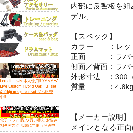
内部に反響板を組
デル。
【スペック】
カラー ：レッ
正面 ：ラバー
側面／背面：ラバ
外形寸法 ：300（W
Larnell Lewis 本人使用!! YAMAHA
質量 ：4.8k
Live Custom Hybrid Oak Full set
& Zildjian cymbal set 展示販売
中!!
【メーカー説明】
電子ドラム 購入/買い替え お悩み
相談デスク 店頭にて随時開設中!!
メインとなる正面