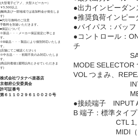
(大型電子ピアノ、大型スピーカー）
●出力インピーダンス O
￥5,500以上
(離島及び一部地域では追加料金が発生しま
●推奨負荷インピーダン
す)
■代引引換時のご注意
●バイパス：バッフ
手数料を別途いただきます。
■保証について
※新品・・・メーカー保証規定に準じま
●コントロール：ON/
す。
※B級品・・・製品により個別対応いたしま
チ
す。
(店舗にてご確認ください)
SATURATIO
※中古品・・・初期不良のみ対応いたしま
す。
MODE SELECTO
(商品到着後1週間以内とさせていただきま
す)
VOL つまみ、REPE
株式会社ワタナベ楽器店
INTENSITY
京都府公安委員会
許可証番号
MEMORY ボ
第６１１０２９６１００２０号
●接続端子 INPUT A
B 端子：標準タイプ
CTL 1, 2/E
MIDI（IN、