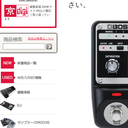
さい。
鍵盤楽器,DAW,マ
イク,PAなど幅広
く取り扱ってい
ます
絞込み検索はこちら