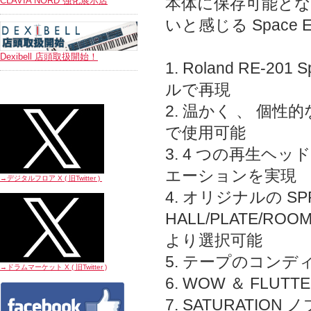
本体に保存可能とな
CLAVIA NORD 強化展示店
いと感じる Space
Dexibell 店頭取扱開始！
1. Roland RE-
ルで再現
2. 温かく 、 個
で使用可能
3. 4 つの再生ヘ
エーションを実現
→デジタルフロア X ( 旧Twitter
)
4. オリジナルの SP
HALL/PLATE/R
より選択可能
5. テープのコンデ
→ドラムマーケット X ( 旧Twitter
)
6. WOW ＆ F
7. SATURATI