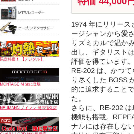
特価 44,000
1974 年にリリースされ
ージシャンから愛
リズミカルで温か
出し、ギタリストは
限定特価！ 【デジタル】
評価を得ています
RE-202 は、かつ
り尽くした BOS
MONTAGE M 遂に登場
的に追求すること
た。
さらに、RE-20
NEUMANN ノイマン 展示強化店
機能も搭載。REPE
ナルには存在しない