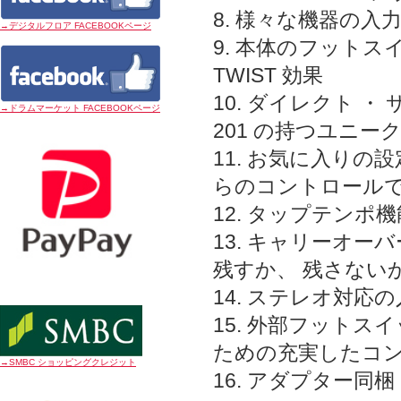
8. 様々な機器の入力
→デジタルフロア FACEBOOKページ
9. 本体のフットス
TWIST 効果
10. ダイレクト ・
→ドラムマーケット FACEBOOKページ
201 の持つユニ
11. お気に入りの設
らのコントロールで
12. タップテンポ機
13. キャリーオー
残すか、 残さない
14. ステレオ対応
15. 外部フットス
ための充実したコ
→SMBC ショッピングクレジット
16. アダプター同梱