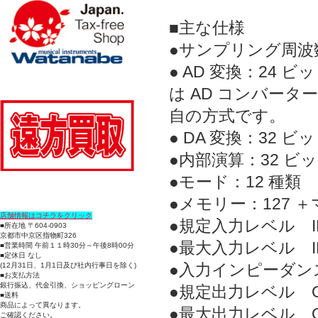
■主な仕様
●サンプリング周波数
● AD 変換：24 ビット
は AD コンバータ
自の方式です。
● DA 変換：32 ビ
●内部演算：32 ビ
●モード：12 種類
●メモリー：127 
店舗情報はコチラをクリック
●規定入力レベル INPU
■所在地 〒604-0903
京都市中京区指物町326
●最大入力レベル INP
■営業時間 午前１１時30分～午後8時00分
■定休日 なし
●入力インピーダンス I
(12月31日、1月1日及び社内行事日を除く)
■お支払方法
銀行振込、代金引換、ショッピングローン
●規定出力レベル OUT
■送料
商品によって異なります。
●最大出力レベル OUT
ご確認ください。