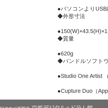
●パソコンよりUS
◆外形寸法
●150(W)×43.5(H)×
◆質量
●620g
◆バンドルソフト
●Studio One A
●Cupture Duo（