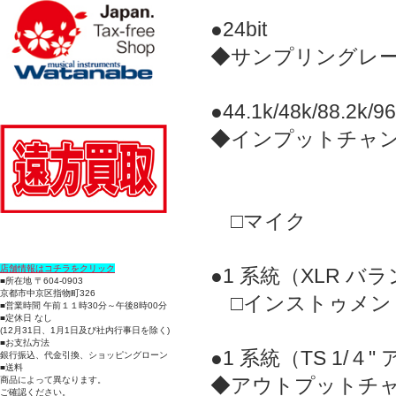
●24bit
◆サンプリングレ
●44.1k/48k/88.2k/9
◆インプットチャ
□マイク
店舗情報はコチラをクリック
●1 系統（XLR 
■所在地 〒604-0903
京都市中京区指物町326
□インストゥメン
■営業時間 午前１１時30分～午後8時00分
■定休日 なし
(12月31日、1月1日及び社内行事日を除く)
■お支払方法
●1 系統（TS 1/
銀行振込、代金引換、ショッピングローン
■送料
◆アウトプットチ
商品によって異なります。
ご確認ください。