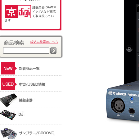
鍵盤楽器,DAW,マ
イク,PAなど幅広
く取り扱ってい
ます
絞込み検索はこちら