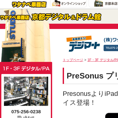
トップページ
>
1F・3F デジタル/P
PreSonus プ
Presonusより
イス登場！
075-256-0238
問い合わせ