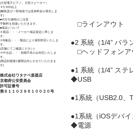
(大型電子ピアノ、大型スピーカー）
￥5,500以上
(離島及び一部地域では追加料金が発生しま
す)
■代引引換時のご注意
□ラインアウト
手数料を別途いただきます。
■保証について
※新品・・・メーカー保証規定に準じま
す。
●2 系統（1/4” 
※B級品・・・製品により個別対応いたしま
す。
(店舗にてご確認ください)
□ヘッドフォンア
※中古品・・・初期不良のみ対応いたしま
す。
(商品到着後1週間以内とさせていただきま
す)
●1 系統（1/4”
株式会社ワタナベ楽器店
◆USB
京都府公安委員会
許可証番号
第６１１０２９６１００２０号
●1系統（USB2.0、T
●1系統（iOSデバイ
◆電源