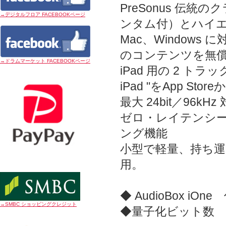
PreSonus 伝
→デジタルフロア FACEBOOKページ
ンタム付）とハイ
Mac、Windows に対
のコンテンツを無
→ドラムマーケット FACEBOOKページ
iPad 用の 2 トラッ
iPad "をApp St
最大 24bit／96kHz
ゼロ・レイテンシ
ング機能
小型で軽量、持ち
用。
◆ AudioBox iOne
→SMBC ショッピングクレジット
◆量子化ビット数