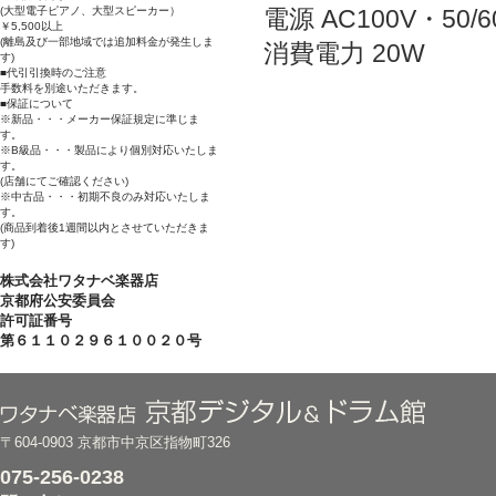
電源 AC100V・50/6
(大型電子ピアノ、大型スピーカー）
￥5,500以上
(離島及び一部地域では追加料金が発生しま
消費電力 20W
す)
■代引引換時のご注意
手数料を別途いただきます。
■保証について
※新品・・・メーカー保証規定に準じま
す。
※B級品・・・製品により個別対応いたしま
す。
(店舗にてご確認ください)
※中古品・・・初期不良のみ対応いたしま
す。
(商品到着後1週間以内とさせていただきま
す)
株式会社ワタナベ楽器店
京都府公安委員会
許可証番号
第６１１０２９６１００２０号
〒604-0903 京都市中京区指物町326
075-256-0238