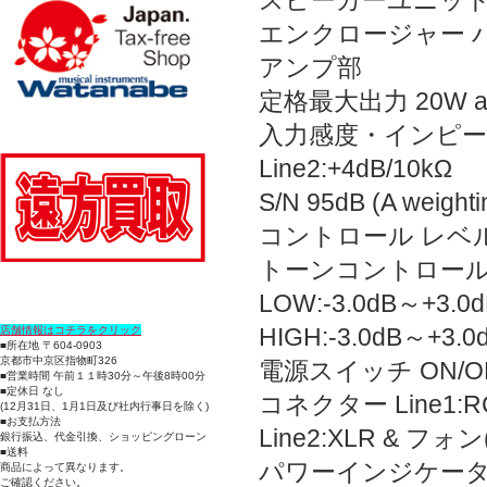
スピーカーユニット LF
エンクロージャー 
アンプ部
定格最大出力 20W at 1
入力感度・インピーダンス
Line2:+4dB/10kΩ
S/N 95dB (A weighti
コントロール レベルコン
トーンコントロー
LOW:-3.0dB～+3.0d
HIGH:-3.0dB～+3.0d
店舗情報はコチラをクリック
■所在地 〒604-0903
京都市中京区指物町326
電源スイッチ ON/O
■営業時間 午前１１時30分～午後8時00分
■定休日 なし
コネクター Line1
(12月31日、1月1日及び社内行事日を除く)
■お支払方法
Line2:XLR & 
銀行振込、代金引換、ショッピングローン
■送料
パワーインジケーター
商品によって異なります。
ご確認ください。