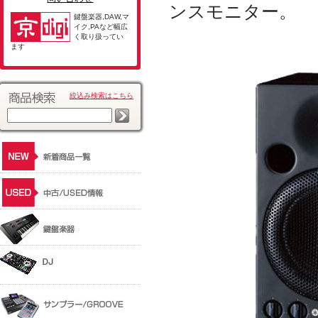
ンスモニター。
鍵盤楽器,DAW,マ
イク,PAなど幅広
く取り扱ってい
ます
絞込み検索はこちら