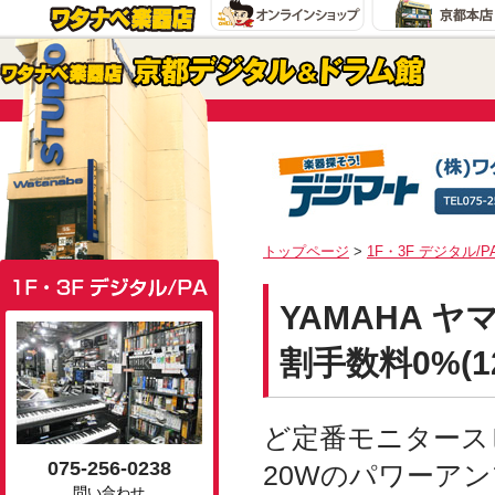
トップページ
>
1F・3F デジタル/P
YAMAHA ヤ
割手数料0%(1
ど定番モニタース
075-256-0238
20Wのパワーア
問い合わせ