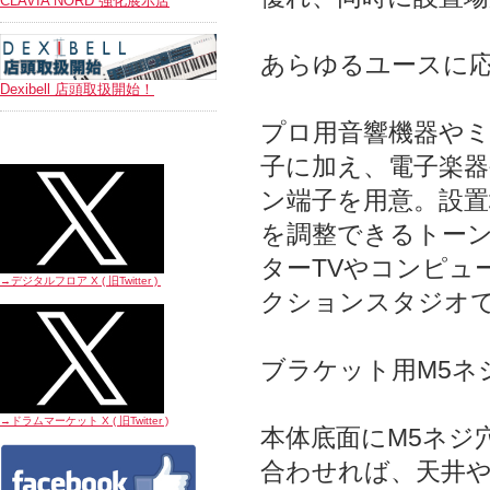
CLAVIA NORD 強化展示店
あらゆるユースに
Dexibell 店頭取扱開始！
プロ用音響機器やミ
子に加え、電子楽器
ン端子を用意。設
を調整できるトー
ターTVやコンピュ
→デジタルフロア X ( 旧Twitter
)
クションスタジオ
ブラケット用M5ネ
→ドラムマーケット X ( 旧Twitter
)
本体底面にM5ネジ
合わせれば、天井