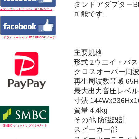
タンドアダプターB
→デジタルフロア FACEBOOKページ
可能です。
→ドラムマーケット FACEBOOKページ
主要規格
形式 2ウエイ・バ
クロスオーバー周波数 
再生周波数帯域 65Hz～
最大出力音圧レベル 9
寸法 144Wx236Hx
質量 4.4kg
その他 防磁設計
→SMBC ショッピングクレジット
スピーカー部